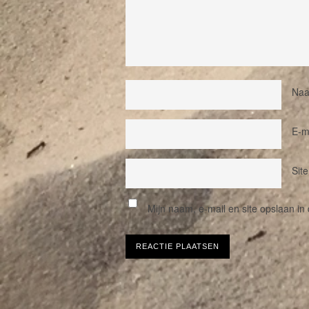
Na
E-m
Site
Mijn naam, e-mail en site opslaan in