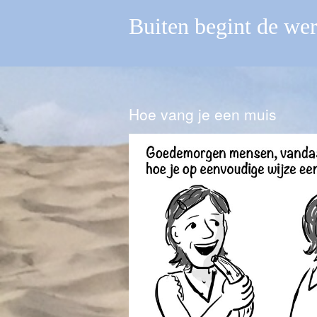
Buiten begint de we
Hoe vang je een muis