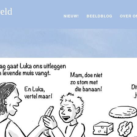
reld
NIEUW!
BEELDBLOG
OVER O