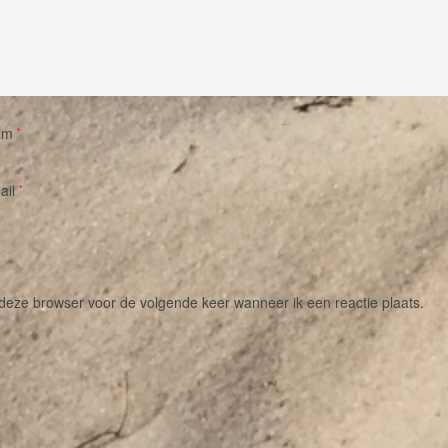
am
*
ail
*
 deze browser voor de volgende keer wanneer ik een reactie plaats.