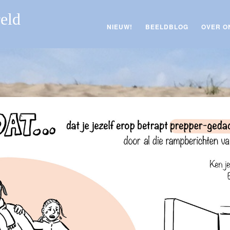
reld
NIEUW!
BEELDBLOG
OVER O