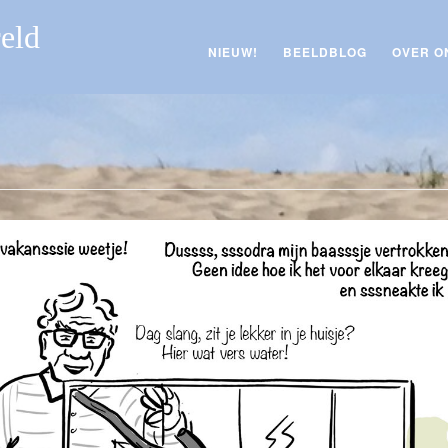
reld
NIEUW!
BEELDBLOG
OVER O