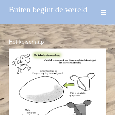
Buiten begint de wereld
Het keischaap