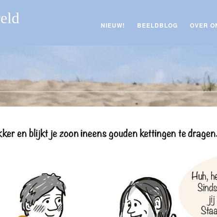
reld
NIEUW!
BEELDBLOG
OVER O