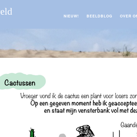
reld
NIEUW!
BEELDBLOG
OVER O