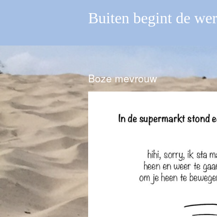
Buiten begint de we
Boze mevrouw