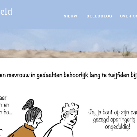
reld
NIEUW!
BEELDBLOG
OVER O